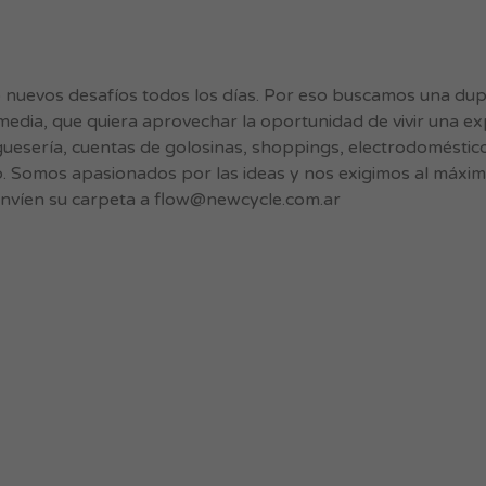
uevos desafíos todos los días. Por eso buscamos una dupla
 media, que quiera aprovechar la oportunidad de vivir una exp
esería, cuentas de golosinas, shoppings, electrodoméstico
rio. Somos apasionados por las ideas y nos exigimos al má
 envíen su carpeta a
flow@newcycle.com.ar