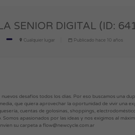
A SENIOR DIGITAL (ID: 64
Cualquier lugar
Publicado hace 10 años
uevos desafíos todos los días. Por eso buscamos una dupla
 media, que quiera aprovechar la oportunidad de vivir una exp
esería, cuentas de golosinas, shoppings, electrodoméstico
rio. Somos apasionados por las ideas y nos exigimos al má
 envíen su carpeta a
flow@newcycle.com.ar