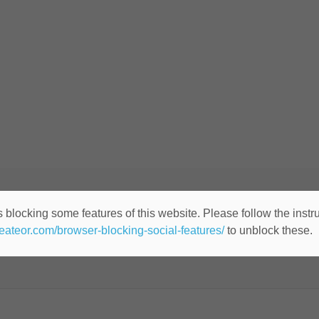
A SENIOR DIGITAL (ID: 64
 blocking some features of this website. Please follow the instru
heateor.com/browser-blocking-social-features/
to unblock these.
Cualquier lugar
Publicado hace 10 años