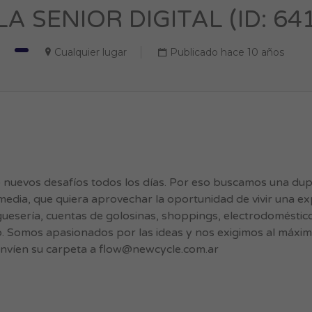
A SENIOR DIGITAL (ID: 64
Cualquier lugar
Publicado hace 10 años
uevos desafíos todos los días. Por eso buscamos una dupla
 media, que quiera aprovechar la oportunidad de vivir una exp
esería, cuentas de golosinas, shoppings, electrodoméstico
rio. Somos apasionados por las ideas y nos exigimos al má
 envíen su carpeta a
flow@newcycle.com.ar