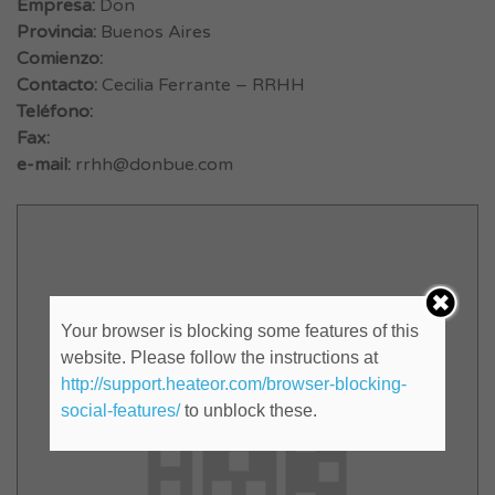
Empresa:
Don
Provincia:
Buenos Aires
Comienzo:
Contacto:
Cecilia Ferrante – RRHH
Teléfono:
Fax:
e-mail:
rrhh@donbue.com
Your browser is blocking some features of this
website. Please follow the instructions at
http://support.heateor.com/browser-blocking-
social-features/
to unblock these.