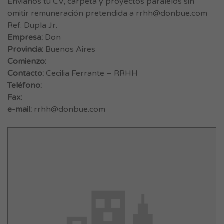
Envianos tu CV, carpeta y proyectos paralelos sin
omitir remuneración pretendida a
rrhh@donbue.com
Ref: Dupla Jr.
Empresa:
Don
Provincia:
Buenos Aires
Comienzo:
Contacto:
Cecilia Ferrante – RRHH
Teléfono:
Fax:
e-mail:
rrhh@donbue.com