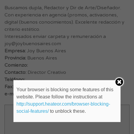
Buscamos dupla, Redactor y Dir de Arte/Diseñador.
Con experiencia en agencia (promos, activaciones,
digital (buenos conocimientos). Excelente redacción y
criterio estético.
Interesados enviar carpeta y remuneración a
joy@joybuenosaires.com
Empresa:
Joy Buenos Aires
Provincia:
Buenos Aires
Comienzo:
Contacto:
Director Creativo
Teléfono:
Fax:
Your browser is blocking some features of this
e-mail:
joy@joybuenosaires.com
website. Please follow the instructions at
http://support.heateor.com/browser-blocking-
social-features/
to unblock these.