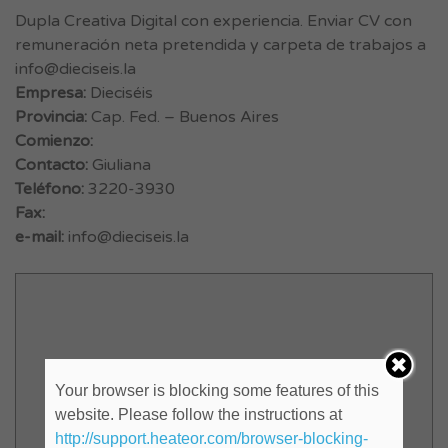
Dupla Creativa Digital con experiencia. Enviar CV con
remuneración neta pretendida y carpeta de trabajos a
info@dieciseis.la
Empresa:
Dieciséis
Provincia:
Cap. Fed. – Buenos Aires
Comienzo:
Contacto:
Giuliana
Teléfono:
3220-3930
Fax:
e-mail:
info@dieciseis.la
Your browser is blocking some features of this
website. Please follow the instructions at
http://support.heateor.com/browser-blocking-