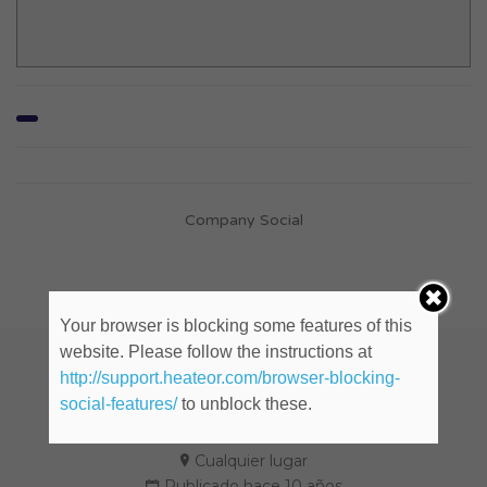
Company Social
Your browser is blocking some features of this
website. Please follow the instructions at
http://support.heateor.com/browser-blocking-
Dupla creativa (ID: 632455)
social-features/
to unblock these.
Cualquier lugar
Publicado hace 10 años