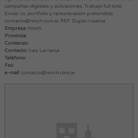
campañas digitales y activaciones. Trabajo full time.
Enviar cv, portfolio y remuneración pretendida
contacto@ninch.com.ar
REF: Dupla creativa
Empresa:
Ninch
Provincia:
Comienzo:
Contacto:
Inés Larrama
Teléfono:
Fax:
e-mail:
contacto@ninch.com.ar