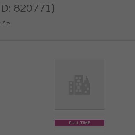
ID: 820771)
 años
FULL TIME