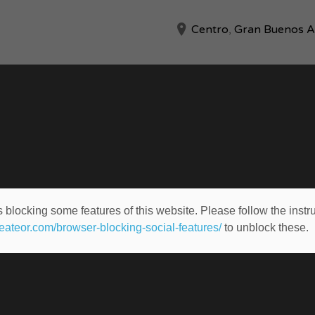
Centro
,
Gran Buenos A
 blocking some features of this website. Please follow the instru
heateor.com/browser-blocking-social-features/
to unblock these.