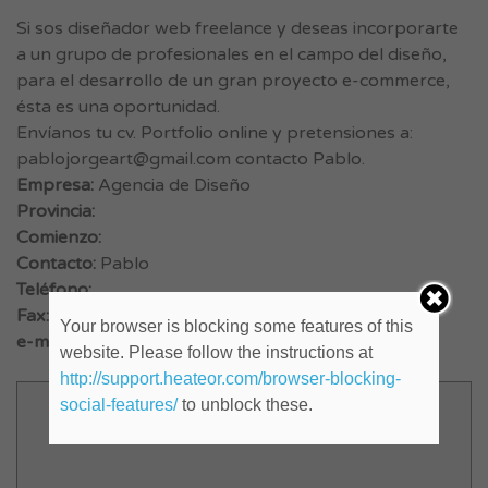
Si sos diseñador web freelance y deseas incorporarte
a un grupo de profesionales en el campo del diseño,
para el desarrollo de un gran proyecto e-commerce,
ésta es una oportunidad.
Envíanos tu cv. Portfolio online y pretensiones a:
pablojorgeart@gmail.com
contacto Pablo.
Empresa:
Agencia de Diseño
Provincia:
Comienzo:
Contacto:
Pablo
Teléfono:
Fax:
Your browser is blocking some features of this
e-mail:
pablojorgeart@gmail.com
website. Please follow the instructions at
http://support.heateor.com/browser-blocking-
social-features/
to unblock these.