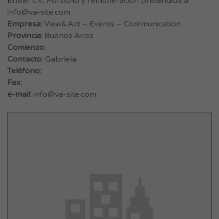
Enviar CV, Portfolio y remuneración pretendida a
info@va-site.com
Empresa:
View&Act – Events – Communication
Provincia:
Buenos Aires
Comienzo:
Contacto:
Gabriela
Teléfono:
Fax:
e-mail:
info@va-site.com