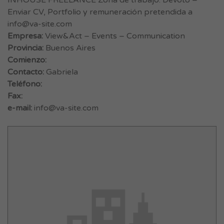
INHOUSE FREELANCE Zona de trabajo: Devoto –
Enviar CV, Portfolio y remuneración pretendida a
info@va-site.com
Empresa:
View&Act – Events – Communication
Provincia:
Buenos Aires
Comienzo:
Contacto:
Gabriela
Teléfono:
Fax:
e-mail:
info@va-site.com