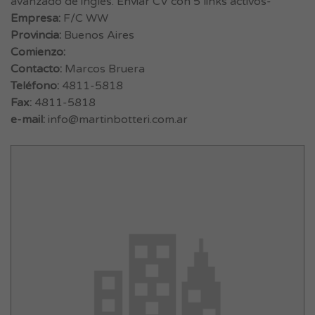
avanzado de inglés. Enviar CV con 5 links activos-
Empresa:
F/C WW
Provincia:
Buenos Aires
Comienzo:
Contacto:
Marcos Bruera
Teléfono:
4811-5818
Fax:
4811-5818
e-mail:
info@martinbotteri.com.ar