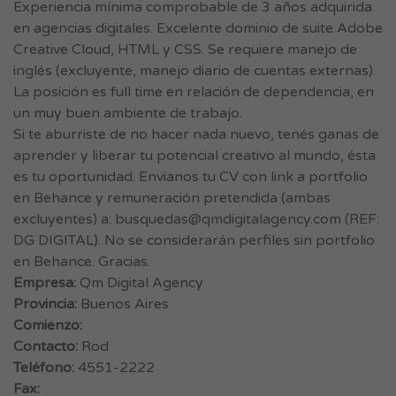
Experiencia mínima comprobable de 3 años adquirida
en agencias digitales. Excelente dominio de suite Adobe
Creative Cloud, HTML y CSS. Se requiere manejo de
inglés (excluyente, manejo diario de cuentas externas).
La posición es full time en relación de dependencia, en
un muy buen ambiente de trabajo.
Si te aburriste de no hacer nada nuevo, tenés ganas de
aprender y liberar tu potencial creativo al mundo, ésta
es tu oportunidad. Envianos tu CV con link a portfolio
en Behance y remuneración pretendida (ambas
excluyentes) a:
busquedas@qmdigitalagency.com
(REF:
DG DIGITAL). No se considerarán perfiles sin portfolio
en Behance. Gracias.
Empresa:
Qm Digital Agency
Provincia:
Buenos Aires
Comienzo:
Contacto:
Rod
Teléfono:
4551-2222
Fax: