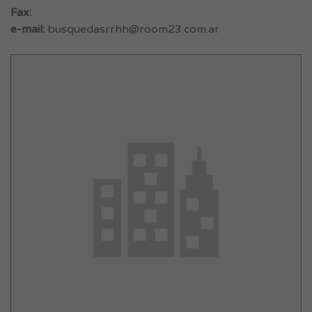
Fax:
e-mail:
busquedasrrhh@room23.com.ar