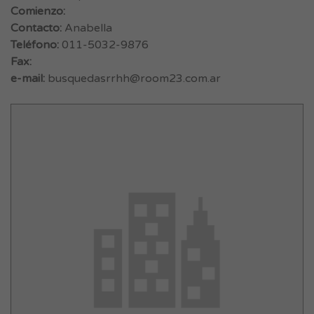
Comienzo:
Contacto:
Anabella
Teléfono:
011-5032-9876
Fax:
e-mail:
busquedasrrhh@room23.com.ar