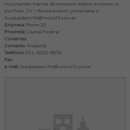
importantes marcas de consumo masivo envíanos tu
portfolio, CV + Remuneración pretendida a
busquedasrrhh@room23.com.ar
Empresa:
Room 23
Provincia:
Capital Federal
Comienzo:
Contacto:
Anabella
Teléfono:
011-5032-9876
Fax:
e-mail:
busquedasrrhh@room23.com.ar