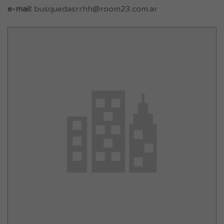
e-mail:
busquedasrrhh@room23.com.ar