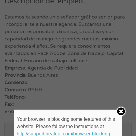
Descripción del empleo.
Estamos buscando un diseñador gráfico senior para
incorporarse a nuestra agencia. Buscamos una
persona responsable, dinámica, proactiva y con
capacidad de manejo de grandes cuentas. minimo
experiencia 4 años, Se requiere conocimientos
avanzados en Pack Adobe. Zona de trabajo: Capital
Federal. Horario de trabajo: full time.
Empresa:
Agencia de Publicidad
Provincia:
Buenos Aires
Comienzo:
Contacto:
RRHH
Teléfono:
Fax:
e-mail:
seleccionpublicidad3@gmail.com
Your browser is blocking some features of this
website. Please follow the instructions at
http://support.heateor.com/browser-blocking-