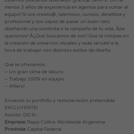
Estamos buscando diseñador gráfic@ Semi Sr con al
menos 2 años de experiencia en agencia para sumar al
equipo! Si sos creativ@, talentoso, curioso, detallista y
profesional y sos capaz de pasar un buen rato
diseñando una sombrita o la campaña de tu vida, Â¡te
queremos! Â¿Qué buscamos de vos? Que la rompas en
la creación de universos visuales y seas versátil a la
hora de trabajar con distintos estilos de diseño.
Qué te ofrecemos:
– Un gran clima de laburo
– Trabajo 100% en equipo
– Afters!
Envianos tu portfolio y remuneración pretendida
EXCLUYENTE!
Asunto: DG Sr.
Empresa:
Rapp Collins Worldwide Argentina
Provincia:
Capital Federal