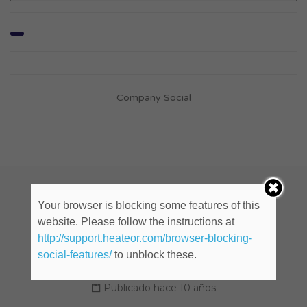
Company Social
Diseñador Gráfico Digital (ID:
Your browser is blocking some features of this
website. Please follow the instructions at
874083)
http://support.heateor.com/browser-blocking-
social-features/
to unblock these.
Cualquier lugar
Publicado hace 10 años