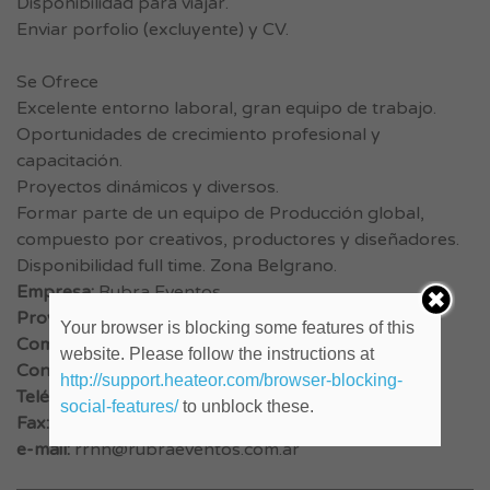
Disponibilidad para viajar.
Enviar porfolio (excluyente) y CV.
Se Ofrece
Excelente entorno laboral, gran equipo de trabajo.
Oportunidades de crecimiento profesional y
capacitación.
Proyectos dinámicos y diversos.
Formar parte de un equipo de Producción global,
compuesto por creativos, productores y diseñadores.
Disponibilidad full time. Zona Belgrano.
Empresa:
Rubra Eventos
Provincia:
Buenos Aires
Your browser is blocking some features of this
Comienzo:
website. Please follow the instructions at
Contacto:
Recursos Humanos
http://support.heateor.com/browser-blocking-
Teléfono:
social-features/
to unblock these.
Fax:
e-mail:
rrhh@rubraeventos.com.ar