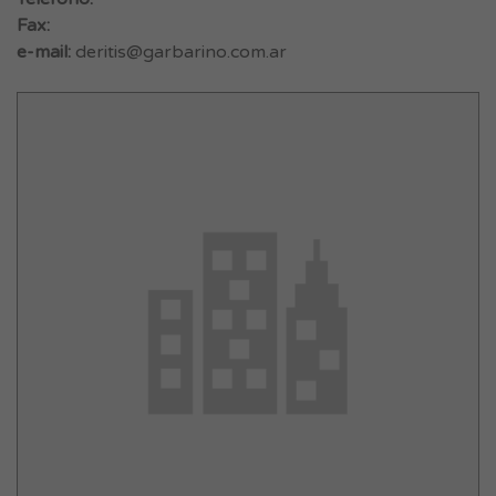
Fax:
e-mail:
deritis@garbarino.com.ar