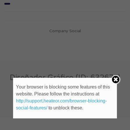
Company Social
Diseñador Gráfico (ID: 632675)
Your browser is blocking some features of this
website. Please follow the instructions at
Cualquier lugar
http://support.heateor.com/browser-blocking-
Publicado hace 10 años
social-features/
to unblock these.