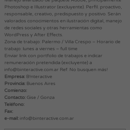
Manejo avanzado de paquete Adobe, principalmente
Photoshop e Illustrator (excluyente). Perfil. proactivo,
responsable, creativo, predispuesto y positivo. Serán
valorados conocimientos en ilustración digital, manejo
de redes sociales y otras herramientas como
WordPress y After Effects.
Zona de trabajo: Palermo / Villa Crespo – Horario de
trabajo: lunes a viernes – full time
Enviar link con portfolio de trabajos e indicar
remuneración pretendida (excluyente) a
info@binteractive.com.ar
Ref: No busquen más!
Empresa:
B!nteractive
Provincia:
Buenos Aires
Comienzo:
Contacto:
Gise / Gonza
Teléfono:
Fax:
e-mail:
info@binteractive.com.ar