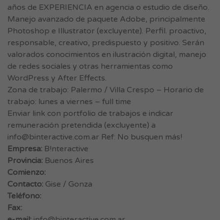
años de EXPERIENCIA en agencia o estudio de diseño.
Manejo avanzado de paquete Adobe, principalmente
Photoshop e Illustrator (excluyente). Perfil. proactivo,
responsable, creativo, predispuesto y positivo. Serán
valorados conocimientos en ilustración digital, manejo
de redes sociales y otras herramientas como
WordPress y After Effects.
Zona de trabajo: Palermo / Villa Crespo – Horario de
trabajo: lunes a viernes – full time
Enviar link con portfolio de trabajos e indicar
remuneración pretendida (excluyente) a
info@binteractive.com.ar
Ref: No busquen más!
Empresa:
B!nteractive
Provincia:
Buenos Aires
Comienzo:
Contacto:
Gise / Gonza
Teléfono:
Fax:
e-mail:
info@binteractive.com.ar