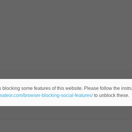
señador Gráfico (ID: 11241
 blocking some features of this website. Please follow the instru
heateor.com/browser-blocking-social-features/
to unblock these.
Cualquier lugar
Publicado hace 10 años