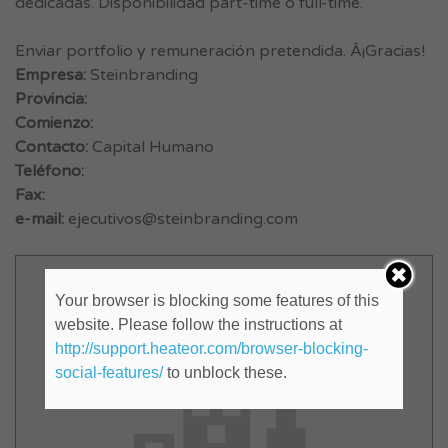
dedicadas. Disponibilidad part-time o full-time.
Enviar portfolio y remuneración pretendida. Â¡Gracias!
Empresa:
Steinbranding
Provincia:
Comienzo:
Contacto:
Capital Humano
Teléfono:
Fax:
e-mail:
ejecutivos@steinbranding.com
Your browser is blocking some features of this
website. Please follow the instructions at
http://support.heateor.com/browser-blocking-
social-features/
to unblock these.