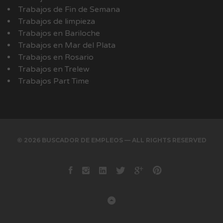
Trabajos de Fin de Semana
Trabajos de limpieza
Trabajos en Bariloche
Trabajos en Mar del Plata
Trabajos en Rosario
Trabajos en Trelew
Trabajos Part Time
© 2026 BUSCADOR DE EMPLEOS — ALL RIGHTS RESERVED
Facebook
instagram
Linkedin
Twitter
Google+
Pinterest
Back to Top