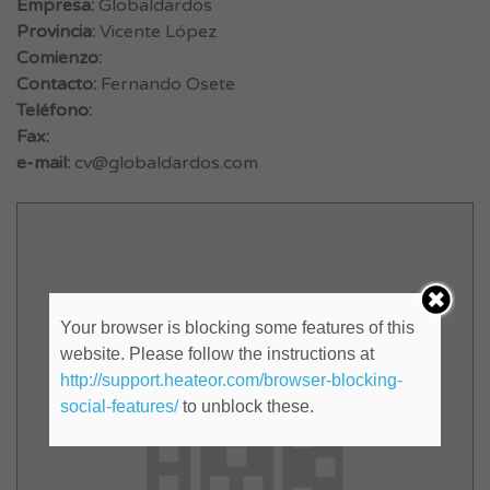
Empresa:
Globaldardos
Provincia:
Vicente López
Comienzo:
Contacto:
Fernando Osete
Teléfono:
Fax:
e-mail:
cv@globaldardos.com
Your browser is blocking some features of this
website. Please follow the instructions at
http://support.heateor.com/browser-blocking-
social-features/
to unblock these.