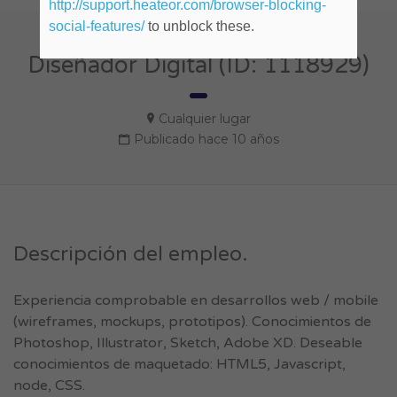
http://support.heateor.com/browser-blocking-
social-features/
to unblock these.
Diseñador Digital (ID: 1118929)
Cualquier lugar
Publicado hace 10 años
Descripción del empleo.
Experiencia comprobable en desarrollos web / mobile
(wireframes, mockups, prototipos). Conocimientos de
Photoshop, Illustrator, Sketch, Adobe XD. Deseable
conocimientos de maquetado: HTML5, Javascript,
node, CSS.