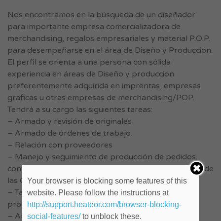
Nos encontramos en la búsqueda de un diseñador
para importante empresa comercializadora de
merchandising, regalos empresariales y material P.O.P.
para desempeñarse en el área de Diseño y Producción.
El perfil se orienta a una persona con sólida
experiencia en áreas de Diseño y producción
preferentemente adquirida en imprentas, empresas
graficas u otras empresas de merchandising/POP.
Tendrá a su cargo las siguientes tareas:
– Armado y revisión de originales
– Armado de órdenes de trabajo.
– Relación con proveedores
– Manejo y seguimiento de producción de pedidos,
control y seguimiento de proveedores sobre la base de
las Ordenes de Trabajo generadas.
Your browser is blocking some features of this
– Tareas administrativas relacionadas con la
website. Please follow the instructions at
producción
http://support.heateor.com/browser-blocking-
– Armado de la logística de los productos
social-features/
to unblock these.