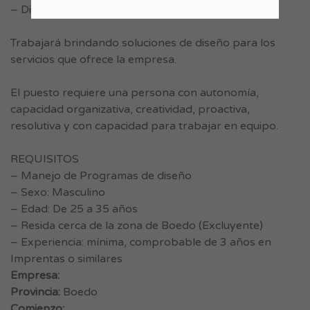
– Diseño gráfico en general
Trabajará brindando soluciones de diseño para los
servicios que ofrece la empresa.
El puesto requiere una persona con autonomía,
capacidad organizativa, creatividad, proactiva,
resolutiva y con capacidad para trabajar en equipo.
REQUISITOS
– Manejo de Programas de diseño
– Sexo: Masculino
– Edad: De 25 a 35 años
– Resida cerca de la zona de Boedo (Excluyente)
– Experiencia: mínima, comprobable de 3 años en
Imprentas o similares
Empresa:
Provincia:
Boedo
Comienzo: