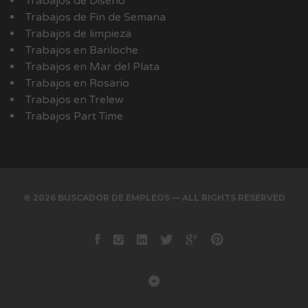
Trabajos de Diseño
Trabajos de Fin de Semana
Trabajos de limpieza
Trabajos en Bariloche
Trabajos en Mar del Plata
Trabajos en Rosario
Trabajos en Trelew
Trabajos Part Time
© 2026 BUSCADOR DE EMPLEOS — ALL RIGHTS RESERVED
Facebook
instagram
Linkedin
Twitter
Google+
Pinterest
Back to Top