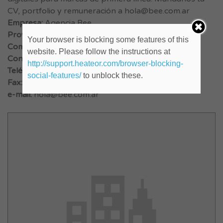
CV, portfolio y remuneración a
hola@bee.com.ar
Empresa:
Agencia Bee
Provincia:
Buenos Aires
Your browser is blocking some features of this
Comienzo:
website. Please follow the instructions at
Contacto:
Dir. Creativo
http://support.heateor.com/browser-blocking-
Teléfono:
social-features/
to unblock these.
Fax:
e-mail:
hola@bee.com.ar