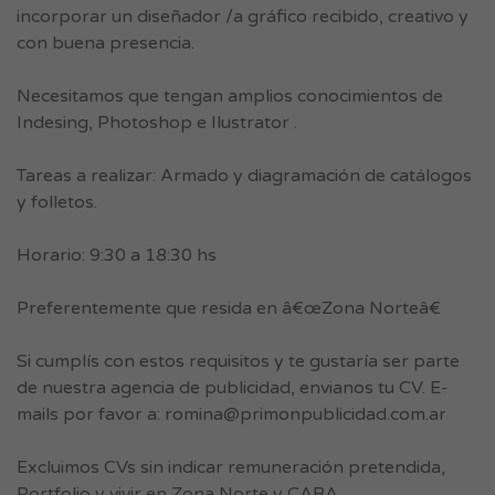
incorporar un diseñador /a gráfico recibido, creativo y
con buena presencia.
Necesitamos que tengan amplios conocimientos de
Indesing, Photoshop e Ilustrator .
Tareas a realizar: Armado y diagramación de catálogos
y folletos.
Horario: 9:30 a 18:30 hs
Preferentemente que resida en â€œZona Norteâ€
Si cumplís con estos requisitos y te gustaría ser parte
de nuestra agencia de publicidad, envianos tu CV. E-
mails por favor a:
romina@primonpublicidad.com.ar
Excluimos CVs sin indicar remuneración pretendida,
Portfolio y vivir en Zona Norte y CABA