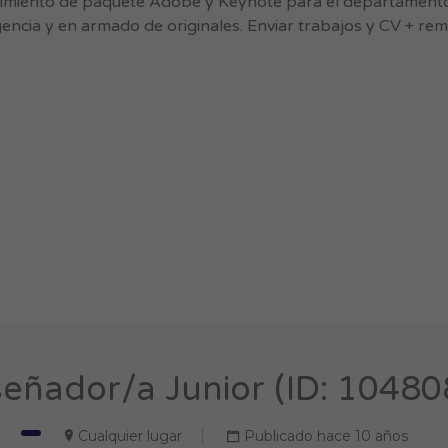
imiento de paquete Adobe y Keynote para el departamento
agencia y en armado de originales. Enviar trabajos y CV + re
señador/a Junior (ID: 10480
Cualquier lugar
Publicado hace 10 años