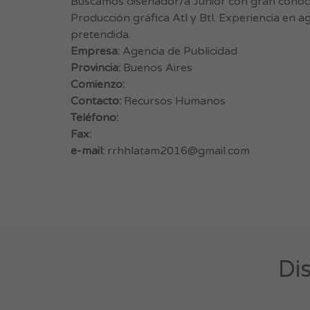
Buscamos diseñador/a Junior con gran conoc
Producción gráfica Atl y Btl. Experiencia en 
pretendida.
Empresa:
Agencia de Publicidad
Provincia:
Buenos Aires
Comienzo:
Contacto:
Recursos Humanos
Teléfono:
Fax:
e-mail:
rrhhlatam2016@gmail.com
Di