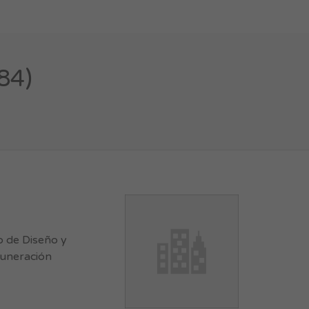
84)
 de Diseño y
muneración