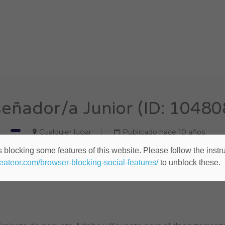
señador/a Junior (ID: 10480
Cualquier lugar
Publicado hace 10 años
 blocking some features of this website. Please follow the instru
heateor.com/browser-blocking-social-features/
to unblock these.