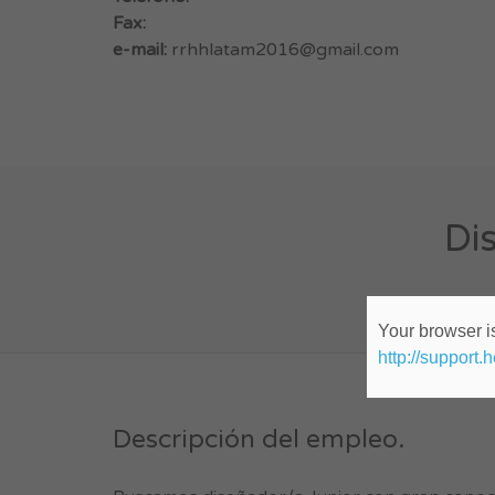
Fax:
e-mail:
rrhhlatam2016@gmail.com
Di
Your browser is
http://support.
Descripción del empleo.