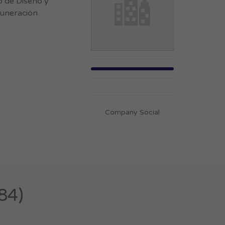
 de Diseño y
muneración
Company Social
84)