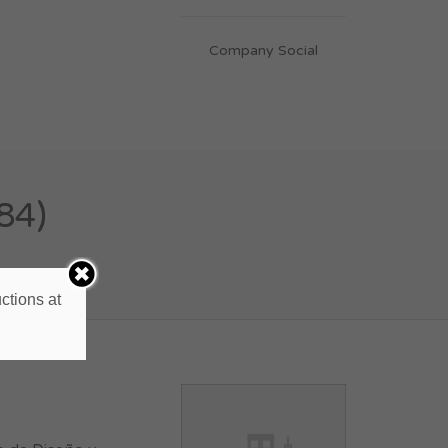
Company Social
84)
ctions at