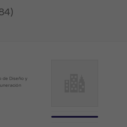
84)
 de Diseño y
muneración