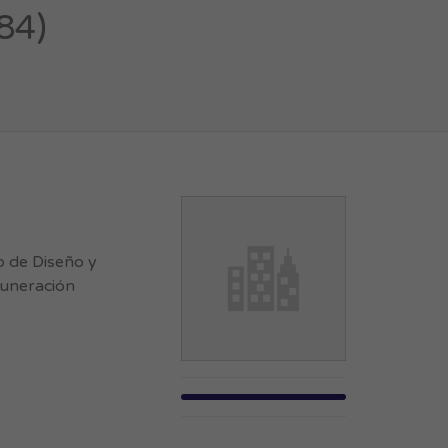
84)
 de Diseño y
muneración