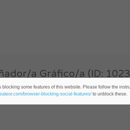
ñador/a Gráfico/a (ID: 102
 blocking some features of this website. Please follow the instru
Cualquier lugar
Publicado hace 10 años
heateor.com/browser-blocking-social-features/
to unblock these.