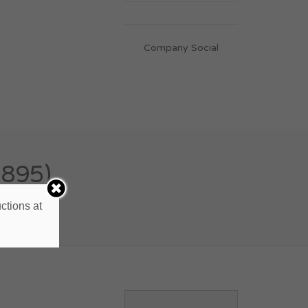
Company Social
3895)
ctions at