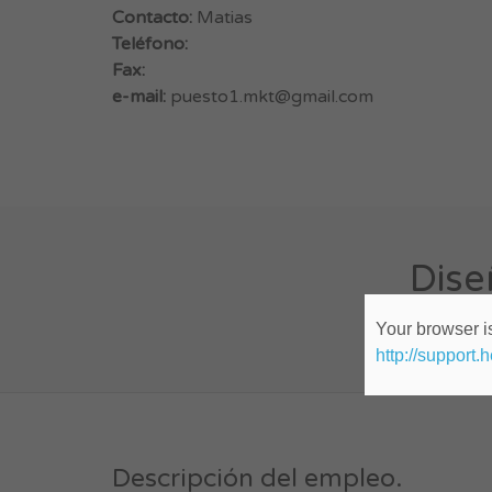
Contacto:
Matias
Teléfono:
Fax:
e-mail:
puesto1.mkt@gmail.com
Dise
Your browser is
http://support.
Descripción del empleo.