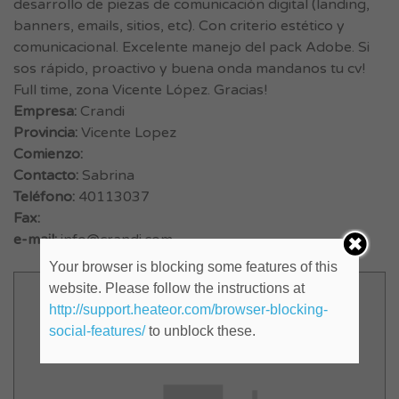
desarrollo de piezas de comunicación digital (landing,
banners, emails, sitios, etc). Con criterio estético y
comunicacional. Excelente manejo del pack Adobe. Si
sos rápido, proactivo y buena onda mandanos tu cv!
Full time, zona Vicente López. Gracias!
Empresa:
Crandi
Provincia:
Vicente Lopez
Comienzo:
Contacto:
Sabrina
Teléfono:
40113037
Fax:
e-mail:
info@crandi.com
Your browser is blocking some features of this
website. Please follow the instructions at
http://support.heateor.com/browser-blocking-
social-features/
to unblock these.