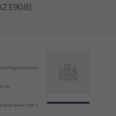
1023908)
ón integral (medios
es de
 pueda desarrollar y