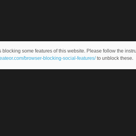
 blocking some features of this website. Please follow the instru
heateor.com/browser-blocking-social-features/
to unblock these.