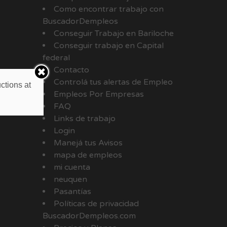
Como encontrar trabajo con
BuscadorDempleos
Conseguir Trabajo en Bariloche
Conseguir trabajo en Capital
federal
Contacto
Controlá tus alertas de Empleo
ctions at
Empleos Por Empresas
FAQ
Links de trabajo
Login
Manejá tus Avisos
mapa de empleos
mi cuenta
neuquen
Pasantías
Políticas de privacidad
BuscadorDempleos.com