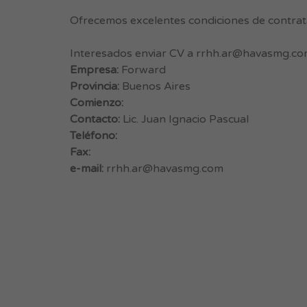
Ofrecemos excelentes condiciones de contrata
Interesados enviar CV a
rrhh.ar@havasmg.co
Empresa:
Forward
Provincia:
Buenos Aires
Comienzo:
Contacto:
Lic. Juan Ignacio Pascual
Teléfono:
Fax:
e-mail:
rrhh.ar@havasmg.com