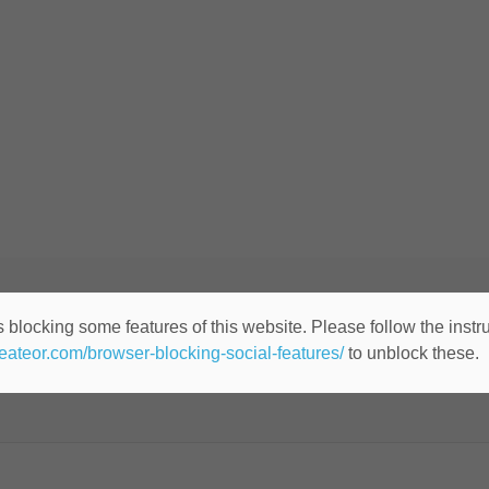
TOR DE ARTE SENIOR *** (ID
 blocking some features of this website. Please follow the instru
heateor.com/browser-blocking-social-features/
to unblock these.
Cualquier lugar
Publicado hace 10 años