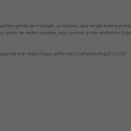
muchas ganas de trabajar, proactivo, que tenga buena predi
y users de redes sociales, muy curioso y con ambición. Expe
 siguiente link: https://goo.gl/forms/JUaKp0sUAqLDJ1V33