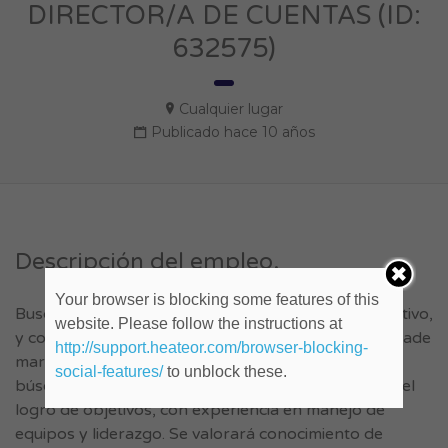
DIRECTOR/A DE CUENTAS (ID:
632575)
Cualquier lugar
Publicado hace 10 años
Descripción del empleo.
Your browser is blocking some features of this
Buscamos un perfil innovador, con un costado creativo,
website. Please follow the instructions at
y con experiencia en promociones, activaciones y trade
http://support.heateor.com/browser-blocking-
marketing. Deberá dirigir proyectos integrales. La
social-features/
to unblock these.
búsqueda está orientada a personas enfocadas en el
logro de objetivos, con experiencia en manejo de
equipos y liderazgo. Se valorará conocimiento de