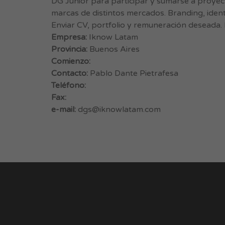
DG Junior para participar y sumarse a proye
marcas de distintos mercados. Branding, ident
Enviar CV, portfolio y remuneración deseada.
Empresa:
Iknow Latam
Provincia:
Buenos Aires
Comienzo:
Contacto:
Pablo Dante Pietrafesa
Teléfono:
Fax:
e-mail:
dgs@iknowlatam.com