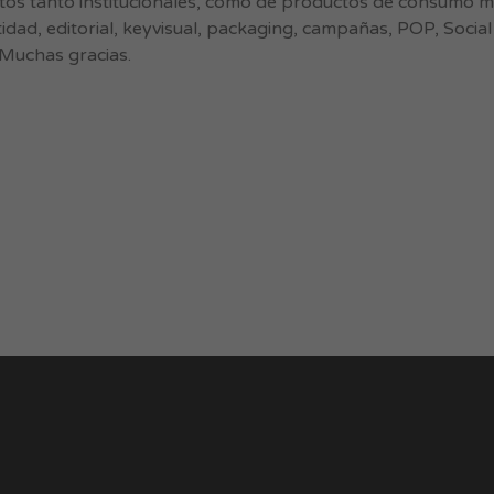
ctos tanto institucionales, como de productos de consumo 
idad, editorial, keyvisual, packaging, campañas, POP, Social
 Muchas gracias.