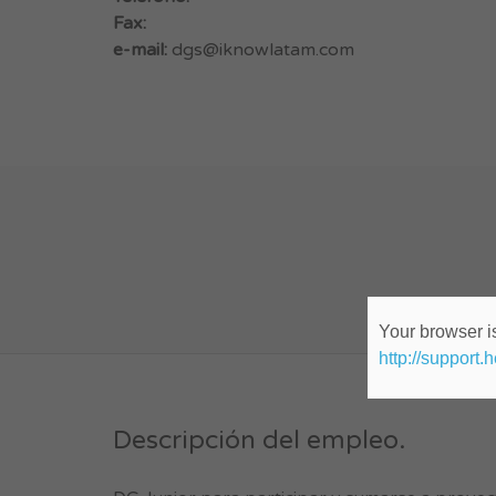
Fax:
e-mail:
dgs@iknowlatam.com
Your browser is
http://support.
Descripción del empleo.