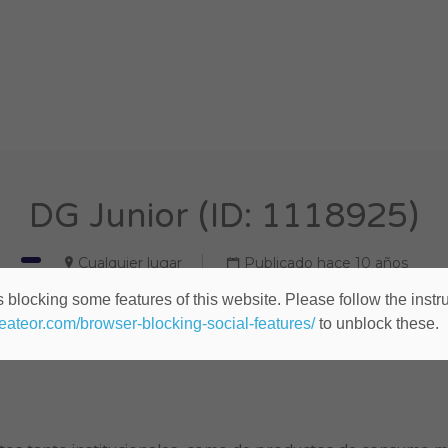
DG Junior (ID: 1118925)
Cualquier lugar
Publicado hace 10 años
 blocking some features of this website. Please follow the instru
heateor.com/browser-blocking-social-features/
to unblock these.