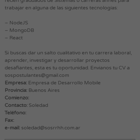
recién graduados de Sistemas o carreras afines para
trabajar en alguna de las siguientes tecnologías:
– NodeJS
– MongoDB
– React
Si buscas dar un salto cualitativo en tu carrera laboral,
aprender, investigar y desarrollar proyectos
desafiantes, esta es tu oportunidad. Envianos tu CV a
sospostulantes@gmail.com
Empresa:
Empresa de Desarrollo Mobile
Provincia:
Buenos Aires
Comienzo:
Contacto:
Soledad
Teléfono:
Fax:
e-mail:
soledad@sosrrhh.com.ar