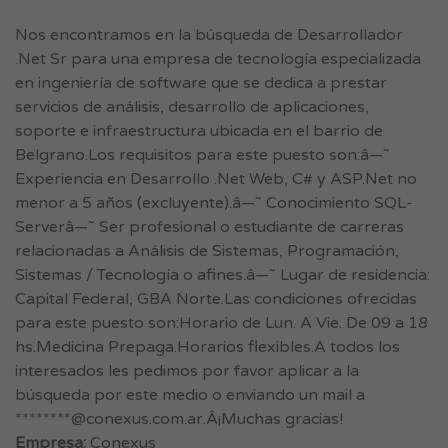
Nos encontramos en la búsqueda de Desarrollador
.Net Sr para una empresa de tecnología especializada
en ingeniería de software que se dedica a prestar
servicios de análisis, desarrollo de aplicaciones,
soporte e infraestructura ubicada en el barrio de
Belgrano.Los requisitos para este puesto son:â—˜
Experiencia en Desarrollo .Net Web, C# y ASP.Net no
menor a 5 años (excluyente).â—˜ Conocimiento SQL-
Serverâ—˜ Ser profesional o estudiante de carreras
relacionadas a Análisis de Sistemas, Programación,
Sistemas / Tecnología o afines.â—˜ Lugar de residencia:
Capital Federal, GBA Norte.Las condiciones ofrecidas
para este puesto son:Horario de Lun. A Vie. De 09 a 18
hs.Medicina Prepaga.Horarios flexibles.A todos los
interesados les pedimos por favor aplicar a la
búsqueda por este medio o enviando un mail a
********@conexus.com.ar.Â¡Muchas gracias!
Empresa:
Conexus