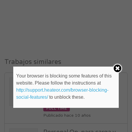
Trabajos similares
Your browser is blocking some features of this
Contador/a público (ID:
website. Please follow the instructions at
818644)
http://support.heateor.com/browser-blocking-
social-features/
to unblock these.
Capital Federal
,
Centro
FULL TIME
Publicado hace 10 años