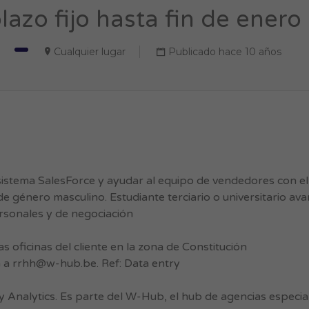
lazo fijo hasta fin de enero 
Cualquier lugar
Publicado hace 10 años
sistema SalesForce y ayudar al equipo de vendedores con e
e género masculino. Estudiante terciario o universitario a
ersonales y de negociación
as oficinas del cliente en la zona de Constitución
a a
rrhh@w-hub.be
. Ref: Data entry
y Analytics. Es parte del W-Hub, el hub de agencias espec