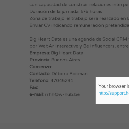
con capacidad de construir relaciones interp
Duración de la jornada: 5/6 horas
Zona de trabajo: el trabajó será realizado en l
Enviar CV indicando remuneración pretendid
Big Heart Data es una agencia de Social CRM 
por WebAr Interactive y Be Influencers, entre
Empresa:
Big Heart Data
Provincia:
Buenos Aires
Comienzo:
Contacto:
Débora Roitman
Teléfono:
47045231
Your browser is
Fax:
http://support.
e-mail:
rrhh@w-hub.be