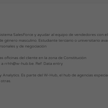
sistema SalesForce y ayudar al equipo de vendedores con e
e género masculino. Estudiante terciario o universitario a
ersonales y de negociación
as oficinas del cliente en la zona de Constitución
a a
rrhh@w-hub.be
. Ref: Data entry
y Analytics. Es parte del W-Hub, el hub de agencias espec
 otras.