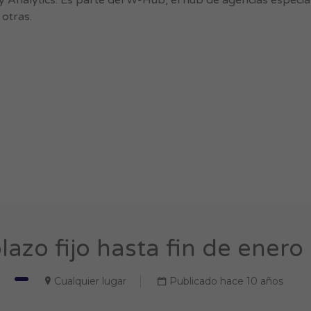
y Analytics. Es parte del W-Hub, el hub de agencias espec
 otras.
lazo fijo hasta fin de enero 
Cualquier lugar
Publicado hace 10 años