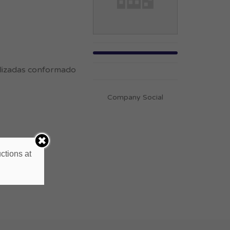
ializadas conformado
Company Social
ctions at