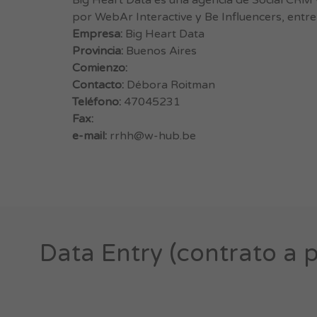
Big Heart Data es una agencia de Social CRM 
por WebAr Interactive y Be Influencers, entre
Empresa:
Big Heart Data
Provincia:
Buenos Aires
Comienzo:
Contacto:
Débora Roitman
Teléfono:
47045231
Fax:
e-mail:
rrhh@w-hub.be
Data Entry (contrato a p