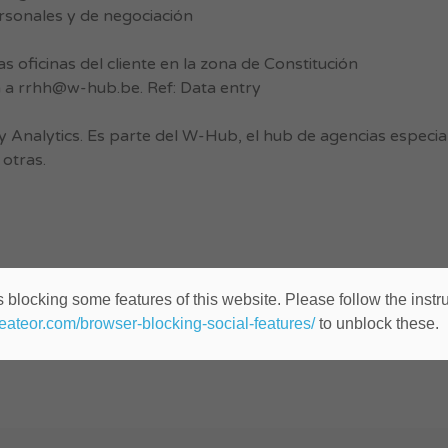
ersonales y de negociación
as oficinas del cliente en la zona de Constitución
a a
rrhh@w-hub.be
. Ref: Data entry
y Analytics. Es parte del W-Hub, el hub de agencias espec
 otras.
 blocking some features of this website. Please follow the instru
heateor.com/browser-blocking-social-features/
to unblock these.