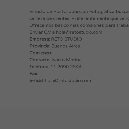
Estudio de Postproducción Fotográfica busca
cartera de clientes. Preferentemente que veng
Ofrecemos básico mas comisiones para trabaja
Enviar C.V a
hola@retostudio.com
Empresa:
RETO STUDIO
Provincia:
Buenos Aires
Comienzo:
Contacto:
Ivan o Marina
Teléfono:
11 2090 2844
Fax:
e-mail:
hola@retostudio.com