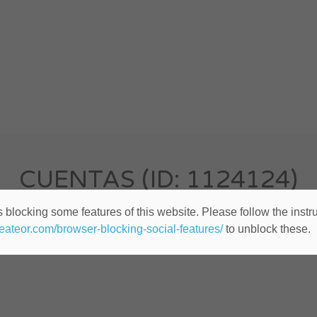
CUENTAS (ID: 1124124)
 blocking some features of this website. Please follow the instru
Cualquier lugar
Publicado hace 10 años
heateor.com/browser-blocking-social-features/
to unblock these.