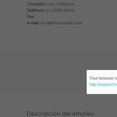
Contacto:
Ivan o Marina
Teléfono:
11 2090 2844
Fax:
e-mail:
hola@retostudio.com
Your browser is
http://support.
Descripción del empleo.