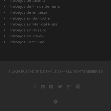
Trabajos de Diseño
Trabajos de Fin de Semana
Trabajos de limpieza
Trabajos en Bariloche
Trabajos en Mar del Plata
Trabajos en Rosario
Trabajos en Trelew
Trabajos Part Time
© 2026 BUSCADOR DE EMPLEOS — ALL RIGHTS RESERVED
Facebook
instagram
Linkedin
Twitter
Google+
Pinterest
Back to Top