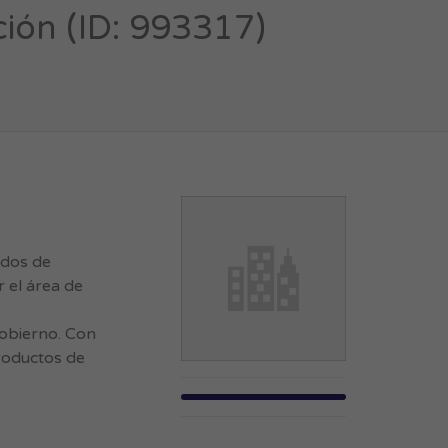
ión (ID: 993317)
idos de
r el área de
gobierno. Con
productos de