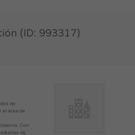
ión (ID: 993317)
idos de
r el área de
gobierno. Con
productos de