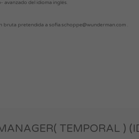
- avanzado del idioma inglés.
n bruta pretendida a
sofia.schoppe@wunderman.com
.
ANAGER( TEMPORAL ) (ID