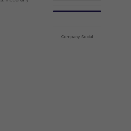
des, moderar y
Company Social