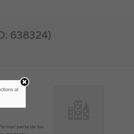
D: 638324)
ctions at
 Formar parte de los