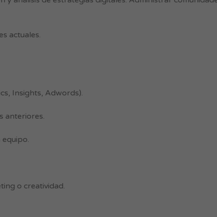
n y análisis de estrategias digitales. Administrar comunida
es actuales.
cs, Insights, Adwords).
 anteriores.
 equipo.
ing o creatividad.