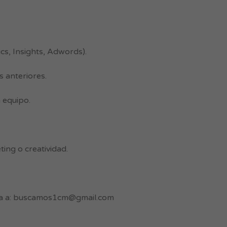
cs, Insights, Adwords).
 anteriores.
 equipo.
ing o creatividad.
a a:
buscamos1cm@gmail.com