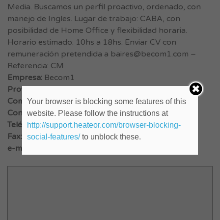
Media. Buscamos un perfil proactivo, ordenado, con
manejo de Ingles. Lugar de trabajo: CABA, con
posibilidad de Home Office y flexibilidad horaria.
Horario estimado: 10hs a 18hs. Enviar CV con
remuneración pretendida a
baires@becom1.com
–
Referencia: CM
Empresa:
Becom1
Provincia:
Capital Federal
Comienzo:
Your browser is blocking some features of this
Contacto:
baires@becom1.com
website. Please follow the instructions at
Teléfono:
http://support.heateor.com/browser-blocking-
Fax:
social-features/
to unblock these.
e-mail:
baires@becom1.com