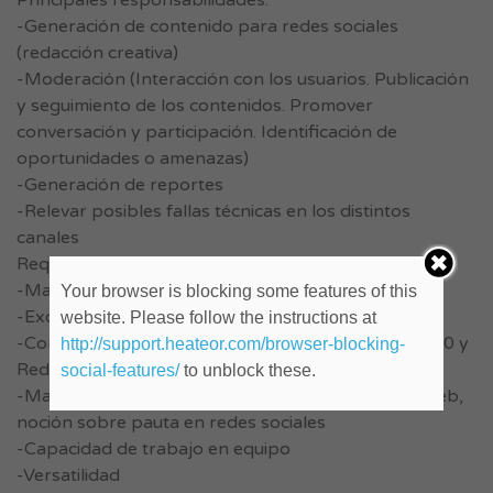
Principales responsabilidades:
-Generación de contenido para redes sociales
(redacción creativa)
-Moderación (Interacción con los usuarios. Publicación
y seguimiento de los contenidos. Promover
conversación y participación. Identificación de
oportunidades o amenazas)
-Generación de reportes
-Relevar posibles fallas técnicas en los distintos
canales
Requisitos:
-Marcado perfil creativo
Your browser is blocking some features of this
-Excelente redacción y ortografía
website. Please follow the instructions at
-Conocimientos de Marketing, Social Media, Web 2.0 y
http://support.heateor.com/browser-blocking-
Redacción Publicitaria
social-features/
to unblock these.
-Manejo de herramientas de listening o métricas web,
noción sobre pauta en redes sociales
-Capacidad de trabajo en equipo
-Versatilidad