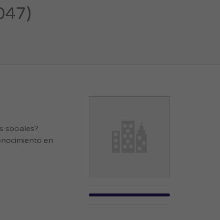
047)
 sociales?
onocimiento en