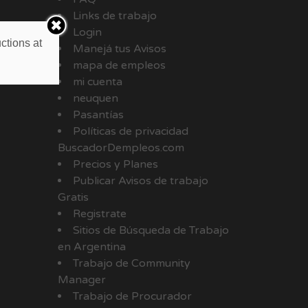
Links de trabajo
Login
ctions at
Manejá tus Avisos
mapa de empleos
mi cuenta
neuquen
Pasantías
Políticas de privacidad
BuscadorDempleos.com
Precios y Planes
Publicar Avisos de trabajo
Gratis
Registrate
Sitios de Búsqueda de Trabajo
en Argentina
Trabajo de Community
Manager
Trabajo de Procurador