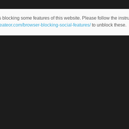
 blocking some features of this website. Please follow the instru
heateor.com/browser-blocking-social-features/
to unblock these.