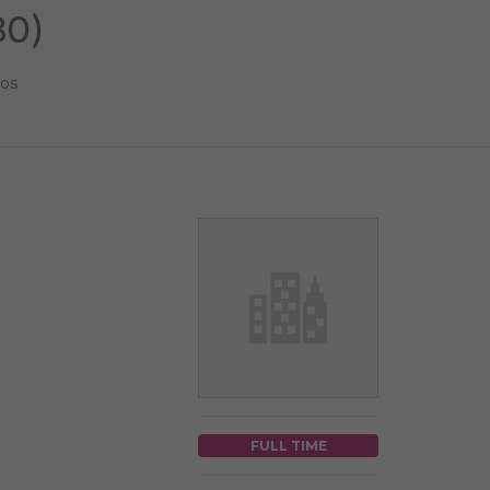
30)
ños
FULL TIME