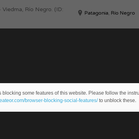
 Viedma, Río Negro. (ID:
Patagonia
,
Río Negro
 blocking some features of this website. Please follow the instru
heateor.com/browser-blocking-social-features/
to unblock these.