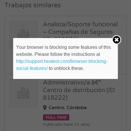
Trabajos similares
Analista/Soporte funcional
– Compañias de Seguros
(ID: 818076)
Your browser is blocking some features of this
Capital Federal
,
Centro
website. Please follow the instructions at
FULL TIME
http://support.heateor.com/browser-blocking-
Publicado hace 10 años
social-features/
to unblock these.
Administrativo/a â€“
Centro de distribución (ID:
818222)
Centro
,
Córdoba
FULL TIME
Publicado hace 11 años