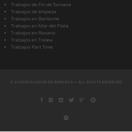
Trabajos de Fin de Semana
Trabajos de limpieza
Trabajos en Bariloche
Trabajos en Mar del Plata
Trabajos en Rosario
Trabajos en Trelew
Trabajos Part Time
© 2026 BUSCADOR DE EMPLEOS — ALL RIGHTS RESERVED
Facebook
instagram
Linkedin
Twitter
Google+
Pinterest
Back to Top