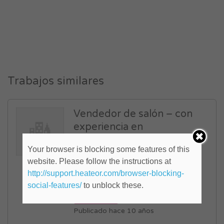
Trabajos similares
Vendedor de salón – con
experiencia en
instrumentos musicales
Your browser is blocking some features of this
audio y acesorios (ID:
website. Please follow the instructions at
820543)
http://support.heateor.com/browser-blocking-
Capital Federal
,
Centro
social-features/
to unblock these.
FULL TIME
Publicado hace 10 años