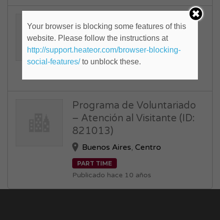
Programador Net Senior
Your browser is blocking some features of this
(ID: 822561)
website. Please follow the instructions at
Capital Federal
,
Centro
http://support.heateor.com/browser-blocking-
social-features/
to unblock these.
FULL TIME
Publicado hace 10 años
Programa de Voluntariado
– Atención al Visitante (ID:
821013)
Buenos Aires
,
Centro
PART TIME
Publicado hace 10 años