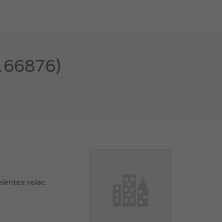
166876)
lentes relac.