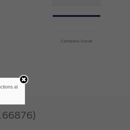
Company Social
ctions at
166876)