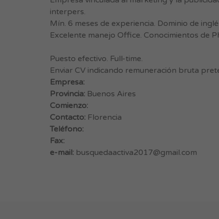
Empresa vinculada al marketing y la publicidad
interpers.
Mín. 6 meses de experiencia. Dominio de inglé
Excelente manejo Office. Conocimientos de Ph
Puesto efectivo. Full-time.
Enviar CV indicando remuneración bruta pret
Empresa:
Provincia:
Buenos Aires
Comienzo:
Contacto:
Florencia
Teléfono:
Fax:
e-mail:
busquedaactiva2017@gmail.com