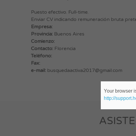
Puesto efectivo. Full-time.
Enviar CV indicando remuneración bruta pret
Empresa:
Provincia:
Buenos Aires
Comienzo:
Contacto:
Florencia
Teléfono:
Fax:
e-mail:
busquedaactiva2017@gmail.com
Your browser is
http://support.
ASISTE