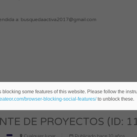
endida a:
busquedaactiva2017@gmail.com
 blocking some features of this website. Please follow the instru
heateor.com/browser-blocking-social-features/
to unblock these.
NTE DE PROYECTOS (ID: 1
Cualquier lugar
Publicado hace 10 años