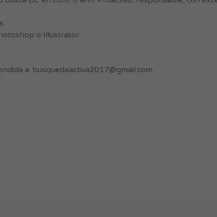
 busca Lic. en Com. o afín. Proactivo, responsable, con exce
s.
otoshop o Illustrator.
endida a:
busquedaactiva2017@gmail.com