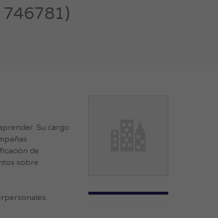
: 746781)
aprender. Su cargo
campañas
ificación de
entos sobre
erpersonales.