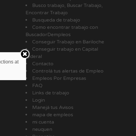
Busco trabajo, Buscar Trabajo,
Encontrar Trabajo
Busqueda de trabajo
Como encontrar trabajo con
BuscadorDempleos
Conseguir Trabajo en Bariloche
Conseguir trabajo en Capital
federal
ctions at
Contacto
Controlá tus alertas de Empleo
Empleos Por Empresas
FAQ
Links de trabajo
Login
Manejá tus Avisos
mapa de empleos
mi cuenta
neuquen