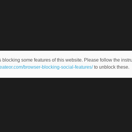
 blocking some features of this website. Please follow the instru
heateor.com/browser-blocking-social-features/
to unblock these.