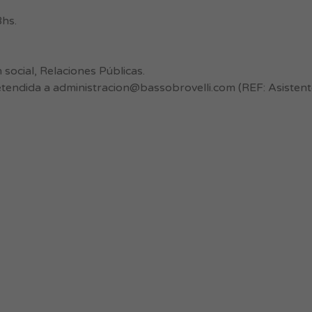
8hs.
social, Relaciones Públicas.
etendida a
administracion@bassobrovelli.com
(REF: Asistent