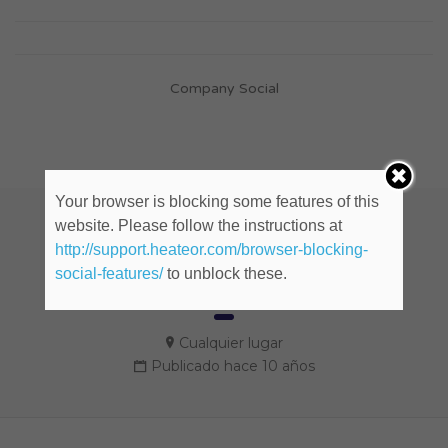
Company Social
Your browser is blocking some features of this
website. Please follow the instructions at
Asistente de Produccion (ID:
http://support.heateor.com/browser-blocking-
social-features/
to unblock these.
1155298)
Cualquier lugar
Publicado hace 10 años