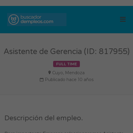
BUSCADOR DE
Me
EMPLEOS
Asistente de Gerencia (ID: 817955)
FULL TIME
Cuyo
,
Mendoza
Publicado hace 10 años
Descripción del empleo.